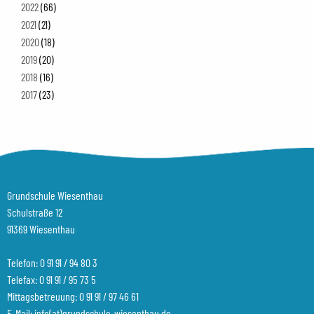
2022
(66)
2021
(21)
2020
(18)
2019
(20)
2018
(16)
2017
(23)
Grundschule Wiesenthau
Schulstraße 12
91369 Wiesenthau
Telefon:
0 91 91 / 94 80 3
Telefax: 0 91 91 / 95 73 5
Mittagsbetreuung:
0 91 91 / 97 46 61
E-Mail:
info(at)grundschule-wiesenthau.de